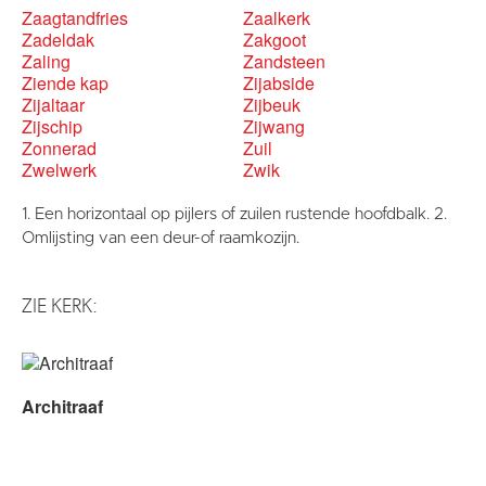
Contact
Zaagtandfries
Zaalkerk
Zadeldak
Zakgoot
Vaktaal
Zaling
Zandsteen
Ziende kap
Zijabside
Zijaltaar
Zijbeuk
Zijschip
Zijwang
Zonnerad
Zuil
Zwelwerk
Zwik
1. Een horizontaal op pijlers of zuilen rustende hoofdbalk. 2.
Omlijsting van een deur-of raamkozijn.
ZIE KERK:
Architraaf