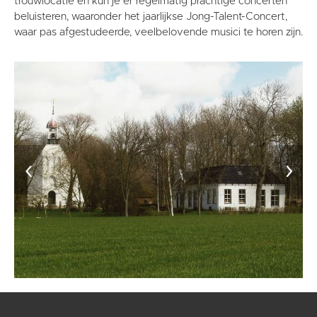
trouwlocatie en kun je er regelmatig prachtige concerten
beluisteren, waaronder het jaarlijkse Jong-Talent-Concert,
waar pas afgestudeerde, veelbelovende musici te horen zijn.
‹
›