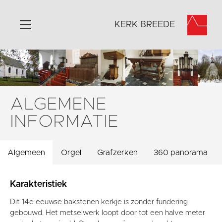
KERK BREEDE
Home
Algemeen
Historie
ALGEMENE
Omgeving
INFORMATIE
Activiteiten
Pronkjewailpad
Algemeen
Orgel
Grafzerken
360 panorama
Verhuur
Foto's
Karakteristiek
Orgelspel
Dit 14e eeuwse bakstenen kerkje is zonder fundering
Doneer
gebouwd. Het metselwerk loopt door tot een halve meter