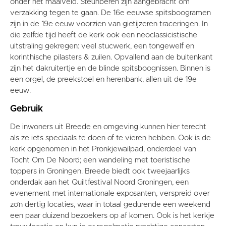
Contact
onder het maaiveld. Steunberen zijn aangebracht om
verzakking tegen te gaan. De 16e eeuwse spitsboogramen
Vaktaal
zijn in de 19e eeuw voorzien van gietijzeren traceringen. In
die zelfde tijd heeft de kerk ook een neoclassicistische
uitstraling gekregen: veel stucwerk, een tongewelf en
korinthische pilasters & zuilen. Opvallend aan de buitenkant
zijn het dakruitertje en de blinde spitsboognissen. Binnen is
een orgel, de preekstoel en herenbank, allen uit de 19e
eeuw.
Gebruik
De inwoners uit Breede en omgeving kunnen hier terecht
als ze iets speciaals te doen of te vieren hebben. Ook is de
kerk opgenomen in het Pronkjewailpad, onderdeel van
Tocht Om De Noord; een wandeling met toeristische
toppers in Groningen. Breede biedt ook tweejaarlijks
onderdak aan het Quiltfestival Noord Groningen, een
evenement met internationale exposanten, verspreid over
zo’n dertig locaties, waar in totaal gedurende een weekend
een paar duizend bezoekers op af komen. Ook is het kerkje