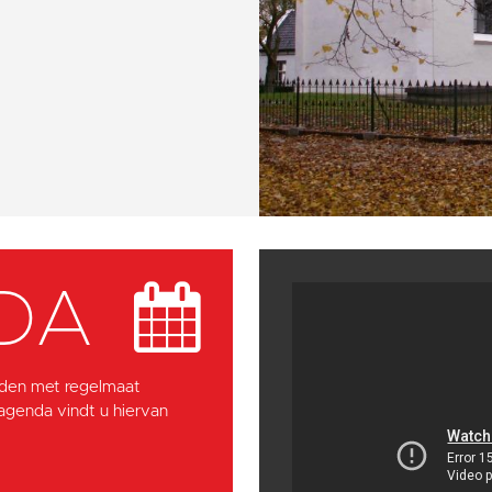
DA
den met regelmaat
 agenda vindt u hiervan