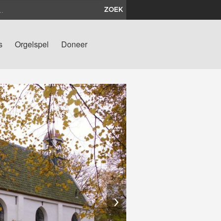
ZOEK
s
Orgelspel
Doneer
›