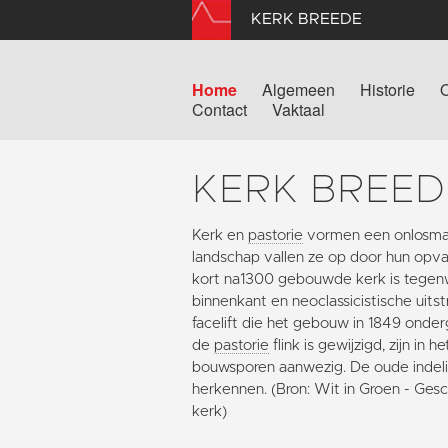
KERK BREEDE
Home
Algemeen
Historie
Contact
Vaktaal
KERK BREED
Kerk en
pastorie
vormen een onlosmak
landschap vallen ze op door hun opval
kort na1300 gebouwde kerk is tegen
binnenkant en neoclassicistische uits
facelift die het gebouw in 1849 onde
de
pastorie
flink is gewijzigd, zijn in
bouwsporen aanwezig. De oude indeli
herkennen. (Bron: Wit in Groen - Gesc
kerk)