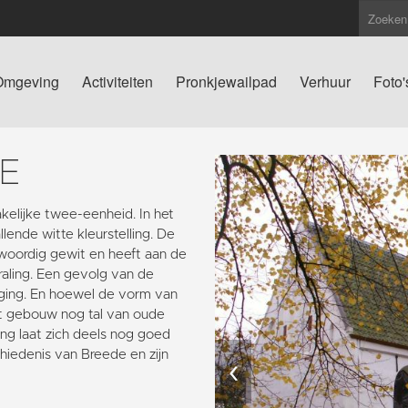
Omgeving
Activiteiten
Pronkjewailpad
Verhuur
Foto'
E
elijke twee-eenheid. In het
lende witte kleurstelling. De
woordig gewit en heeft aan de
traling. Een gevolg van de
rging. En hoewel de vorm van
 het gebouw nog tal van oude
ng laat zich deels nog goed
hiedenis van Breede en zijn
‹