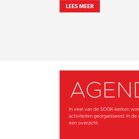
LEES MEER
AGEN
In veel van de SOGK-kerken wor
activiteiten georganiseerd. In de
een overzicht.