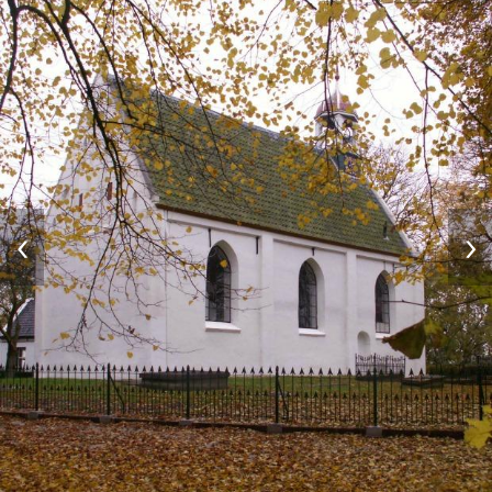
Contact
Vaktaal
‹
›