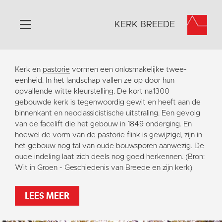
KERK BREEDE
Home
Kerk en
pastorie
vormen een onlosmakelijke twee-
Algemeen
eenheid. In het landschap vallen ze op door hun
opvallende witte kleurstelling. De kort na1300
Historie
gebouwde kerk is tegenwoordig gewit en heeft aan de
Omgeving
binnenkant en neoclassicistische uitstraling. Een gevolg
van de facelift die het gebouw in 1849 onderging. En
Activiteiten
hoewel de vorm van de
pastorie
flink is gewijzigd, zijn in
Pronkjewailpad
het gebouw nog tal van oude bouwsporen aanwezig. De
oude indeling laat zich deels nog goed herkennen. (Bron:
Verhuur
Wit in Groen - Geschiedenis van Breede en zijn kerk)
Foto's
Orgelspel
LEES MEER
Doneer