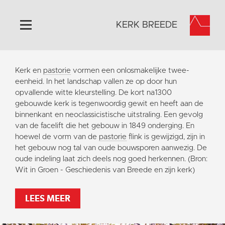
KERK BREEDE
Home
Kerk en
pastorie
vormen een onlosmakelijke twee-
Algemeen
eenheid. In het landschap vallen ze op door hun
opvallende witte kleurstelling. De kort na1300
Historie
gebouwde kerk is tegenwoordig gewit en heeft aan de
Omgeving
binnenkant en neoclassicistische uitstraling. Een gevolg
van de facelift die het gebouw in 1849 onderging. En
Activiteiten
hoewel de vorm van de
pastorie
flink is gewijzigd, zijn in
Pronkjewailpad
het gebouw nog tal van oude bouwsporen aanwezig. De
oude indeling laat zich deels nog goed herkennen. (Bron:
Verhuur
Wit in Groen - Geschiedenis van Breede en zijn kerk)
Foto's
Orgelspel
LEES MEER
Doneer