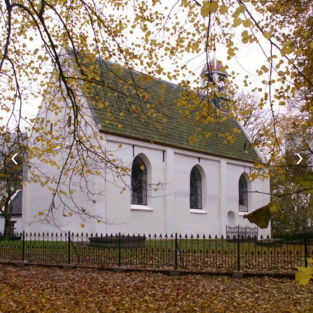
Contact
Vaktaal
‹
›